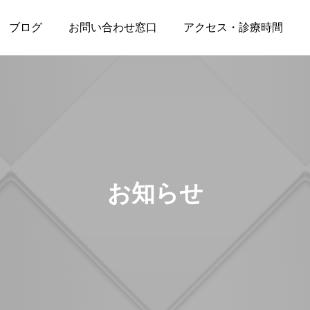
ブログ
お問い合わせ窓口
アクセス・診療時間
アンチエイジング
ホワイトニング
お知らせ
【医院専売】ハイドロソ
矯正治療が終わるならホ
ニックプロ受注販売スタ
ワイトニングで仕上げよ
ート｜ホワイトニング後
う
のケアにも、歯ぐきの健
2025.10.16
2024.05.05
康にも