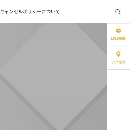
キャンセルポリシーについて
LINE相談
アクセス
ホワイトニング
笑顔が美しくなると、心
も健康に！ホワイトニン
グで手に入れる美容と健
康
2024.12.10