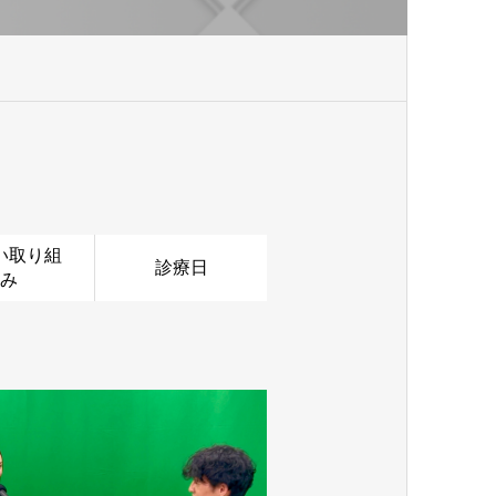
い取り組
診療日
み