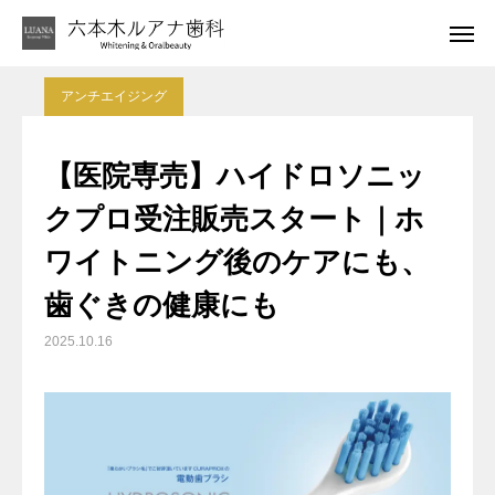
あなたの笑顔がもっと素敵になるブログ更新中
はじめてのお客さま
アンチエイジング
LINE相談
アクセス
【医院専売】ハイドロソニッ
診療案内
クプロ受注販売スタート｜ホ
ワイトニング後のケアにも、
代表者紹介
歯ぐきの健康にも
ブログ
2025.10.16
お問い合わせ窓口
アクセス・診療時間
キャンセルポリシーについて