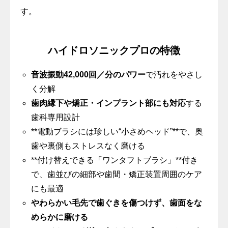
す。
ハイドロソニックプロの特徴
音波振動42,000回／分のパワー
で汚れをやさし
く分解
歯肉縁下や矯正・インプラント部にも対応
する
歯科専用設計
**電動ブラシには珍しい“小さめヘッド”**で、奥
歯や裏側もストレスなく磨ける
**付け替えできる「ワンタフトブラシ」**付き
で、歯並びの細部や歯間・矯正装置周囲のケア
にも最適
やわらかい毛先で歯ぐきを傷つけず、歯面をな
めらかに磨ける