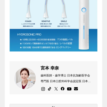
宮本 幸奈
歯科医師・歯学博士 日本抗加齢医学会
専門医 日本口腔外科学会認定医 日本外
傷歯学会認定医 静岡県浜松市生まれ。
北海道大学歯学部卒業。 ホワイトニン
グをきっかけに健康な未来へ。 プライ
ベートは17歳チワワと暮らす愛犬家。