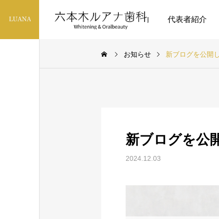
診療案内
代表者紹介
お知らせ
新ブログを公開
アンチエイジング
新ブログを公
【医院専売】ハイドロソ
ニックプロ受注販売スタ
2024.12.03
ート｜ホワイトニング後
のケアにも、歯ぐきの健
2025.10.16
康にも