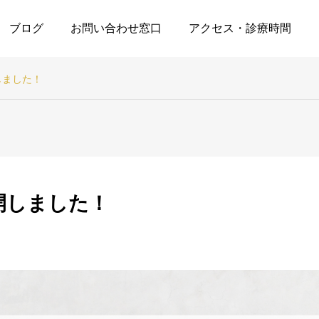
ブログ
お問い合わせ窓口
アクセス・診療時間
しました！
ブログ
ホワイトニング
開しました！
2024年私の美容 これで
セルフホワイトニングで
なんとか乗り切った
後悔する理由｜白くなら
ない、歯医者との違いを
解説
2025.01.28
2024.12.17