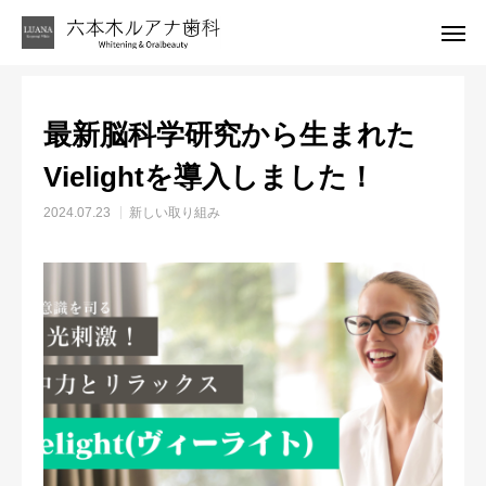
お知らせ
新しい取り組み
最新脳科学研究から生まれたVielightを導入しました！
最新脳科学研究から生まれた
LINE相談
アクセス
Vielightを導入しました！
診療案内
2024.07.23
新しい取り組み
代表者紹介
ブログ
お問い合わせ窓口
アクセス・診療時間
キャンセルポリシーについて