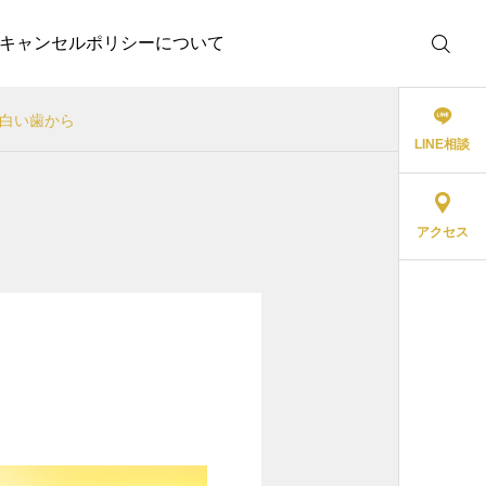
キャンセルポリシーについて
白い歯から
LINE相談
アクセス
ホワイトニング
【PWP診断型プログラム
の特徴とメリット】― あ
なたに合ったホワイトニ
ング導線とは？
2025.07.17