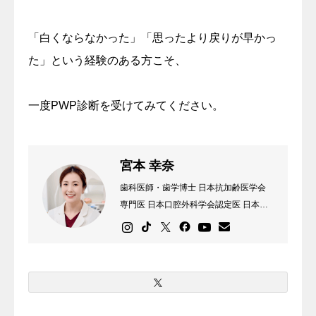
「白くならなかった」「思ったより戻りが早かっ
た」という経験のある方こそ、
一度PWP診断を受けてみてください。
宮本 幸奈
歯科医師・歯学博士 日本抗加齢医学会
専門医 日本口腔外科学会認定医 日本外
傷歯学会認定医 静岡県浜松市生まれ。
北海道大学歯学部卒業。 ホワイトニン
グをきっかけに健康な未来へ。 プライ
ベートは17歳チワワと暮らす愛犬家。
実は潜水士免許と調理師免許も持ってい
ます。