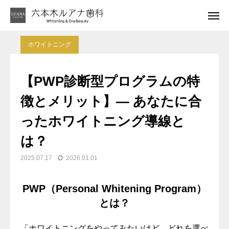
あなたの笑顔がもっと素敵になるブログ更新中
はじめてのお客さま
ホワイトニング
LINE相談
アクセス
【PWP診断型プログラムの特
診療案内
徴とメリット】― あなたに合
ったホワイトニング導線と
代表者紹介
は？
ブログ
2025.07.17
2026.01.01
お問い合わせ窓口
PWP（Personal Whitening Program）
アクセス・診療時間
とは？
キャンセルポリシーについて
「ホワイトニングをやってみたいけど、どれを選べ