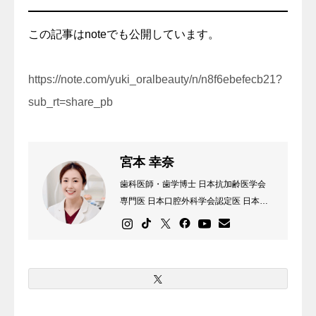
この記事はnoteでも公開しています。
https://note.com/yuki_oralbeauty/n/n8f6ebefecb21?
sub_rt=share_pb
宮本 幸奈
歯科医師・歯学博士 日本抗加齢医学会
専門医 日本口腔外科学会認定医 日本外
傷歯学会認定医 静岡県浜松市生まれ。
北海道大学歯学部卒業。 ホワイトニン
グをきっかけに健康な未来へ。 プライ
ベートは17歳チワワと暮らす愛犬家。
実は潜水士免許と調理師免許も持ってい
ます。