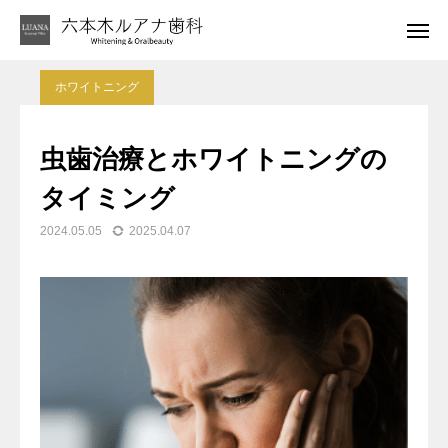
あなたの笑顔がもっと素敵になるブログ更新中
はじめてのお客さま
ホワイトニング
LINE相談
アクセス
虫歯治療とホワイトニングの
診療案内
タイミング
2024.05.05
2025.04.07
代表者紹介
ブログ
お問い合わせ窓口
アクセス・診療時間
キャンセルポリシーについて