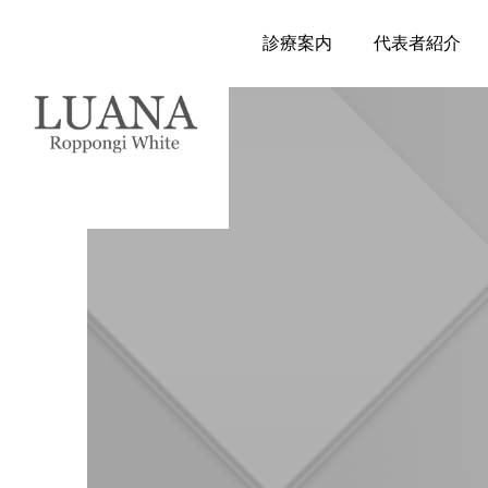
診療案内
代表者紹介
ホワイトニング
《症例解説②》ホワイト
ニングがしみるって本
当？——六本木で“安心
して白くなれる”理由
2025.08.14