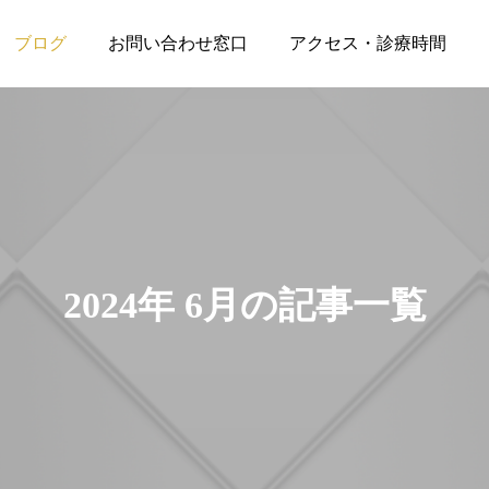
ブログ
お問い合わせ窓口
アクセス・診療時間
はじめてのお客さまへ
オーラルケア
2024年 6月の記事一覧
ゴールデンウィークの旅
歯ブラシはいつ替える？
行は可愛すぎる！クラプ
ロックス トラベルセット
と共に
2025.04.15
2024.07.06