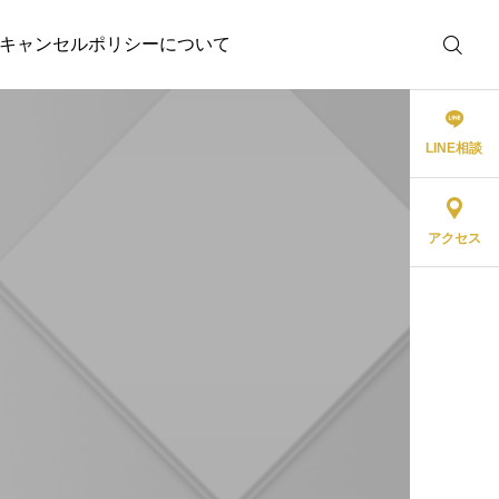
キャンセルポリシーについて
LINE相談
アクセス
オーラルケア
歯ブラシは電動？手動？
歯科医師が徹底解説！あ
なたに最適な歯ブラシの
選び方
2025.05.29